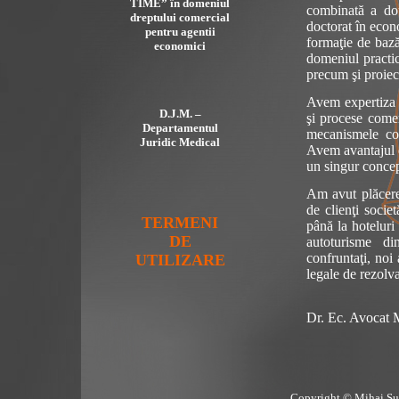
TIME” în domeniul
combinată a dou
dreptului comercial
doctorat în econ
pentru agentii
formaţie de bază
economici
domeniul practic
precum şi proiect
Avem expertiza 
D.J.M. –
şi procese comer
Departamentul
mecanismele co
Juridic Medical
Avem avantajul d
un singur concep
Am avut plăcere
de clienţi socie
TERMENI
până la hoteluri
DE
autoturisme d
confruntaţi, noi 
UTILIZARE
legale de rezolva
Dr. Ec. Avocat 
Copyright © Mihai Sus