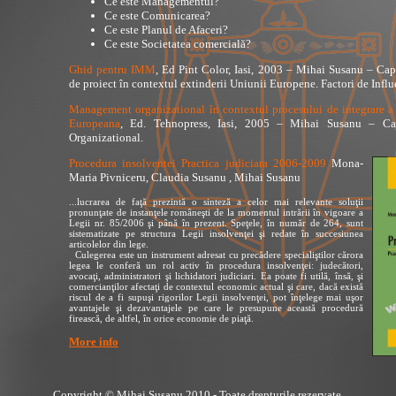
Ce este Managementul?
Ce este Comunicarea?
Ce este Planul de Afaceri?
Ce este Societatea comercială?
Ghid pentru IMM
, Ed Pint Color, Iasi, 2003 – Mihai Susanu – Ca
de proiect în contextul extinderii Uniunii Europene. Factori de Influ
Management organizational în contextul procesului de integrare 
Europeana
, Ed. Tehnopress, Iasi, 2005 – Mihai Susanu – Ca
Organizational.
Procedura insolventei Practica judiciara 2006-2009
Mona-
Maria Pivniceru, Claudia Susanu , Mihai Susanu
...lucrarea de faţă prezintă o sinteză a celor mai relevante soluţii
pronunţate de instanţele româneşti de la momentul intrării în vigoare a
Legii nr. 85/2006 şi până în prezent. Speţele, în număr de 264, sunt
sistematizate pe structura Legii insolvenţei şi redate în succesiunea
articolelor din lege.
Culegerea este un instrument adresat cu precădere specialiştilor cărora
legea le conferă un rol activ în procedura insolvenţei: judecători,
avocaţi, administratori şi lichidatori judiciari. Ea poate fi utilă, însă, şi
comercianţilor afectaţi de contextul economic actual şi care, dacă există
riscul de a fi supuşi rigorilor Legii insolvenţei, pot înţelege mai uşor
avantajele şi dezavantajele pe care le presupune această procedură
firească, de altfel, în orice economie de piaţă.
More info
Copyright © Mihai Susanu 2010 - Toate drepturile rezervate