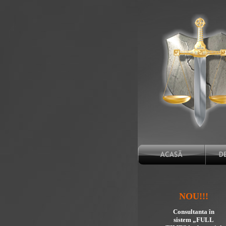
NOU!!!
Consultanta în
sistem „FULL