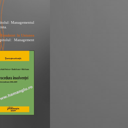
pitolul: Managementul
enta.
a României în Uniunea
pitolul: Management