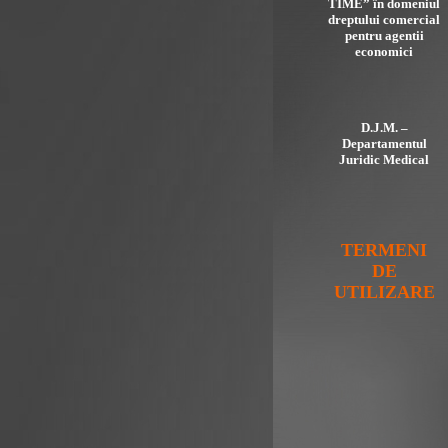
TIME” în domeniul
dreptului comercial
pentru agentii
economici
D.J.M. –
Departamentul
Juridic Medical
TERMENI
DE
UTILIZARE