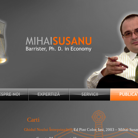
Carti
Ghidul Noului Întreprinzător
, Ed Pint Color, Iasi, 2003 – Mihai Susa